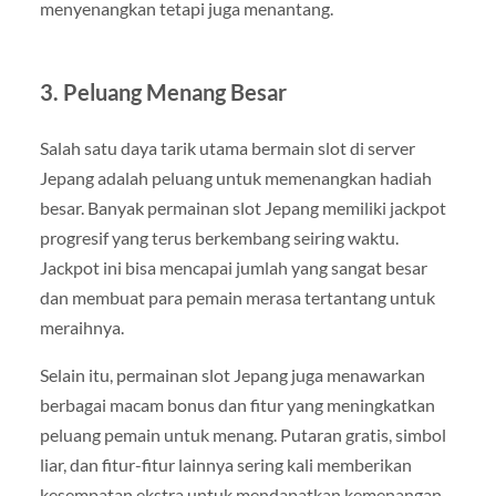
menyenangkan tetapi juga menantang.
3.
Peluang Menang Besar
Salah satu daya tarik utama bermain slot di server
Jepang adalah peluang untuk memenangkan hadiah
besar. Banyak permainan slot Jepang memiliki jackpot
progresif yang terus berkembang seiring waktu.
Jackpot ini bisa mencapai jumlah yang sangat besar
dan membuat para pemain merasa tertantang untuk
meraihnya.
Selain itu, permainan slot Jepang juga menawarkan
berbagai macam bonus dan fitur yang meningkatkan
peluang pemain untuk menang. Putaran gratis, simbol
liar, dan fitur-fitur lainnya sering kali memberikan
kesempatan ekstra untuk mendapatkan kemenangan