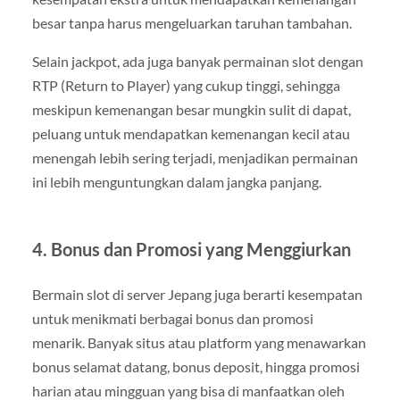
besar tanpa harus mengeluarkan taruhan tambahan.
Selain jackpot, ada juga banyak permainan slot dengan
RTP (Return to Player) yang cukup tinggi, sehingga
meskipun kemenangan besar mungkin sulit di dapat,
peluang untuk mendapatkan kemenangan kecil atau
menengah lebih sering terjadi, menjadikan permainan
ini lebih menguntungkan dalam jangka panjang.
4.
Bonus dan Promosi yang Menggiurkan
Bermain slot di server Jepang juga berarti kesempatan
untuk menikmati berbagai bonus dan promosi
menarik. Banyak situs atau platform yang menawarkan
bonus selamat datang, bonus deposit, hingga promosi
harian atau mingguan yang bisa di manfaatkan oleh