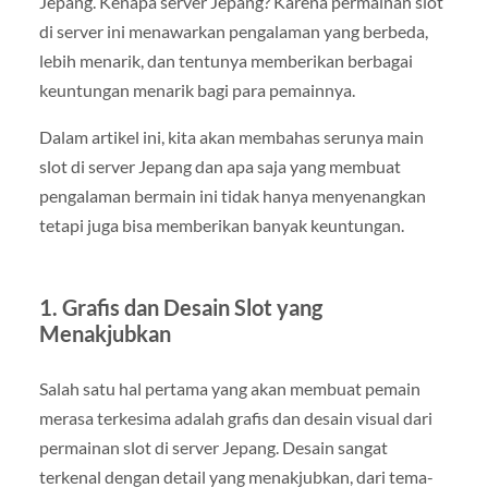
Jepang. Kenapa server Jepang? Karena permainan slot
di server ini menawarkan pengalaman yang berbeda,
lebih menarik, dan tentunya memberikan berbagai
keuntungan menarik bagi para pemainnya.
Dalam artikel ini, kita akan membahas serunya main
slot di server Jepang dan apa saja yang membuat
pengalaman bermain ini tidak hanya menyenangkan
tetapi juga bisa memberikan banyak keuntungan.
1.
Grafis dan Desain Slot yang
Menakjubkan
Salah satu hal pertama yang akan membuat pemain
merasa terkesima adalah grafis dan desain visual dari
permainan slot di server Jepang. Desain sangat
terkenal dengan detail yang menakjubkan, dari tema-