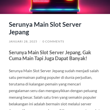
Serunya Main Slot Server
Jepang
JANUARI 28, 2025
/
0 COMMENTS
Serunya Main Slot Server Jepang, Gak
Cuma Main Tapi Juga Dapat Banyak!
Serunya Main Slot Server Jepang sudah menjadi salah
satu permainan paling populer di dunia perjudian,
terutama di kalangan pemain yang mencari
pengalaman seru dan mengasyikkan dengan peluang
menang besar. Salah satu tren yang semakin populer
belakangan ini adalah bermain slot melalui server