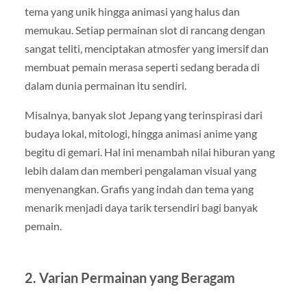
tema yang unik hingga animasi yang halus dan
memukau. Setiap permainan slot di rancang dengan
sangat teliti, menciptakan atmosfer yang imersif dan
membuat pemain merasa seperti sedang berada di
dalam dunia permainan itu sendiri.
Misalnya, banyak slot Jepang yang terinspirasi dari
budaya lokal, mitologi, hingga animasi anime yang
begitu di gemari. Hal ini menambah nilai hiburan yang
lebih dalam dan memberi pengalaman visual yang
menyenangkan. Grafis yang indah dan tema yang
menarik menjadi daya tarik tersendiri bagi banyak
pemain.
2.
Varian Permainan yang Beragam