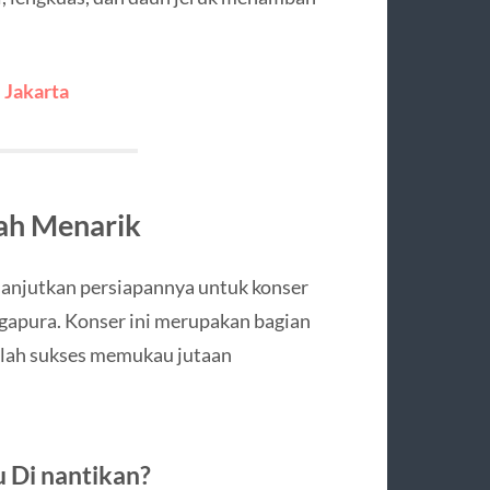
 Jakarta
lah Menarik
lanjutkan persiapannya untuk konser
ingapura. Konser ini merupakan bagian
telah sukses memukau jutaan
 Di nantikan?