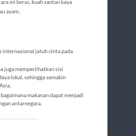
ra mi beras, kuah santan kaya
tau ayam.
s internasional jatuh cinta pada
pa juga memperlihatkan sisi
aya lokal, sehingga semakin
Asia.
n bagaimana makanan dapat menjadi
gan antarnegara.