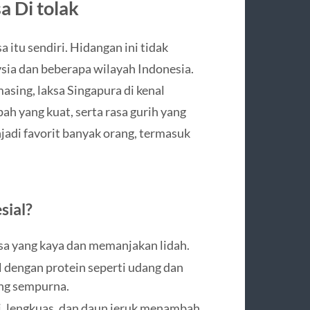
a Di tolak
a itu sendiri. Hidangan ini tidak
ysia dan beberapa wilayah Indonesia.
asing, laksa Singapura di kenal
h yang kuat, serta rasa gurih yang
jadi favorit banyak orang, termasuk
sial?
a yang kaya dan memanjakan lidah.
al dengan protein seperti udang dan
ang sempurna.
ai, lengkuas, dan daun jeruk menambah