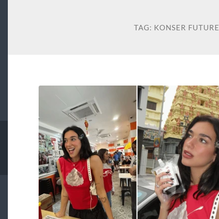
TAG:
KONSER FUTURE