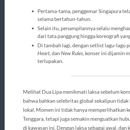
Pertama-tama, penggemar Singapura tel
selama bertahun-tahun.
Selain itu, penampilannya selalu mengha
dari tata panggung hingga koreografi ya
Di tambah lagi, dengan setlist lagu-lagu 
Heart
, dan
New Rules
, konser ini dijamin
terlupakan.
Melihat Dua Lipa menikmati laksa sebelum kons
bahwa bahkan selebritas global sekalipun tidak 
lokal. Momen ini tidak hanya memperlihatkan k
Tenggara, tetapi juga semakin menguatkan hu
di kawasan ini. Dengan laksa sebagai awal, dan