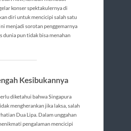
elar konser spektakulernya di
an diri untuk mencicipi salah satu
 ini menjadi sorotan penggemarnya
s dunia pun tidak bisa menahan
Tengah Kesibukannya
erlu diketahui bahwa Singapura
Tidak mengherankan jika laksa, salah
erhatian Dua Lipa. Dalam unggahan
t menikmati pengalaman mencicipi