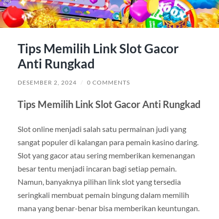
Tips Memilih Link Slot Gacor
Anti Rungkad
DESEMBER 2, 2024
/
0 COMMENTS
Tips Memilih Link Slot Gacor Anti Rungkad
Slot online menjadi salah satu permainan judi yang
sangat populer di kalangan para pemain kasino daring.
Slot yang gacor atau sering memberikan kemenangan
besar tentu menjadi incaran bagi setiap pemain.
Namun, banyaknya pilihan link slot yang tersedia
seringkali membuat pemain bingung dalam memilih
mana yang benar-benar bisa memberikan keuntungan.