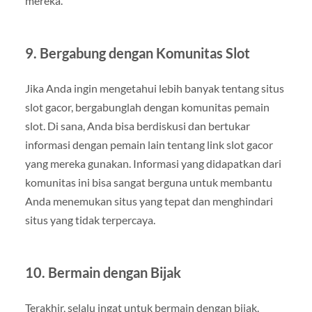
mereka.
9. Bergabung dengan Komunitas Slot
Jika Anda ingin mengetahui lebih banyak tentang situs
slot gacor, bergabunglah dengan komunitas pemain
slot. Di sana, Anda bisa berdiskusi dan bertukar
informasi dengan pemain lain tentang link slot gacor
yang mereka gunakan. Informasi yang didapatkan dari
komunitas ini bisa sangat berguna untuk membantu
Anda menemukan situs yang tepat dan menghindari
situs yang tidak terpercaya.
10. Bermain dengan Bijak
Terakhir, selalu ingat untuk bermain dengan bijak.