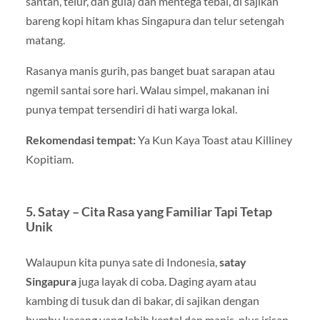
santan, telur, dan gula) dan mentega tebal, di sajikan
bareng kopi hitam khas Singapura dan telur setengah
matang.
Rasanya manis gurih, pas banget buat sarapan atau
ngemil santai sore hari. Walau simpel, makanan ini
punya tempat tersendiri di hati warga lokal.
Rekomendasi tempat:
Ya Kun Kaya Toast atau Killiney
Kopitiam.
5. Satay – Cita Rasa yang Familiar Tapi Tetap
Unik
Walaupun kita punya sate di Indonesia,
satay
Singapura
juga layak di coba. Daging ayam atau
kambing di tusuk dan di bakar, di sajikan dengan
bumbu kacang yang lebih kental dan manis, plus irisan