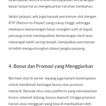
besar tanpa harus mengeluarkan taruhan tambahan.
Selain jackpot, ada juga banyak permainan slot dengan
RTP (Return to Player) yang cukup tinggi, sehingga
meskipun kemenangan besar mungkin sulit di dapat,
peluang untuk mendapatkan kemenangan kecil atau
menengah lebih sering terjadi, menjadikan permainan
ini lebih menguntungkan dalam jangka panjang.
4.
Bonus dan Promosi yang Menggiurkan
Bermain slot di server Jepang juga berarti kesempatan
untuk menikmati berbagai bonus dan promosi
menarik. Banyak situs atau platform yang menawarkan
bonus selamat datang, bonus deposit, hingga promosi
harian atau mingguan yang bisa di manfaatkan oleh