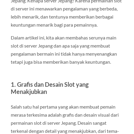
Jepang. Kenapa server Jepang? Karena permainan slot
di server ini menawarkan pengalaman yang berbeda,
lebih menarik, dan tentunya memberikan berbagai
keuntungan menarik bagi para pemainnya.
Dalam artikel ini, kita akan membahas serunya main
slot di server Jepang dan apa saja yang membuat
pengalaman bermain ini tidak hanya menyenangkan
tetapi juga bisa memberikan banyak keuntungan.
1.
Grafis dan Desain Slot yang
Menakjubkan
Salah satu hal pertama yang akan membuat pemain
merasa terkesima adalah grafis dan desain visual dari
permainan slot di server Jepang. Desain sangat
terkenal dengan detail yang menakjubkan, dari tema-