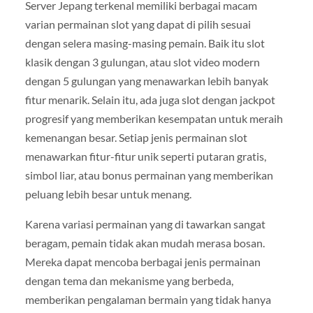
Server Jepang terkenal memiliki berbagai macam
varian permainan slot yang dapat di pilih sesuai
dengan selera masing-masing pemain. Baik itu slot
klasik dengan 3 gulungan, atau slot video modern
dengan 5 gulungan yang menawarkan lebih banyak
fitur menarik. Selain itu, ada juga slot dengan jackpot
progresif yang memberikan kesempatan untuk meraih
kemenangan besar. Setiap jenis permainan slot
menawarkan fitur-fitur unik seperti putaran gratis,
simbol liar, atau bonus permainan yang memberikan
peluang lebih besar untuk menang.
Karena variasi permainan yang di tawarkan sangat
beragam, pemain tidak akan mudah merasa bosan.
Mereka dapat mencoba berbagai jenis permainan
dengan tema dan mekanisme yang berbeda,
memberikan pengalaman bermain yang tidak hanya