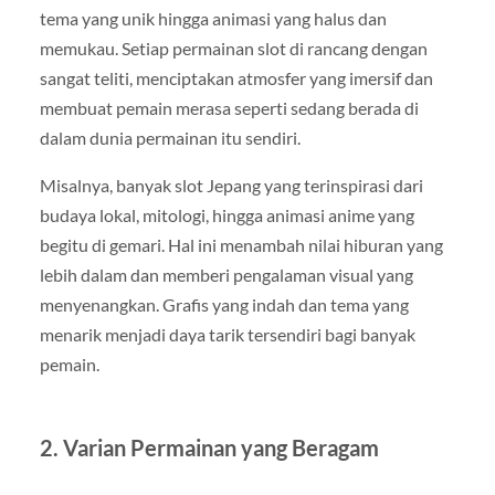
tema yang unik hingga animasi yang halus dan
memukau. Setiap permainan slot di rancang dengan
sangat teliti, menciptakan atmosfer yang imersif dan
membuat pemain merasa seperti sedang berada di
dalam dunia permainan itu sendiri.
Misalnya, banyak slot Jepang yang terinspirasi dari
budaya lokal, mitologi, hingga animasi anime yang
begitu di gemari. Hal ini menambah nilai hiburan yang
lebih dalam dan memberi pengalaman visual yang
menyenangkan. Grafis yang indah dan tema yang
menarik menjadi daya tarik tersendiri bagi banyak
pemain.
2.
Varian Permainan yang Beragam