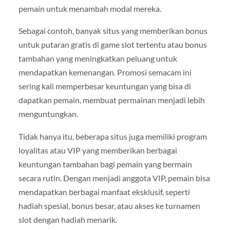
pemain untuk menambah modal mereka.
Sebagai contoh, banyak situs yang memberikan bonus
untuk putaran gratis di game slot tertentu atau bonus
tambahan yang meningkatkan peluang untuk
mendapatkan kemenangan. Promosi semacam ini
sering kali memperbesar keuntungan yang bisa di
dapatkan pemain, membuat permainan menjadi lebih
menguntungkan.
Tidak hanya itu, beberapa situs juga memiliki program
loyalitas atau VIP yang memberikan berbagai
keuntungan tambahan bagi pemain yang bermain
secara rutin. Dengan menjadi anggota VIP, pemain bisa
mendapatkan berbagai manfaat eksklusif, seperti
hadiah spesial, bonus besar, atau akses ke turnamen
slot dengan hadiah menarik.