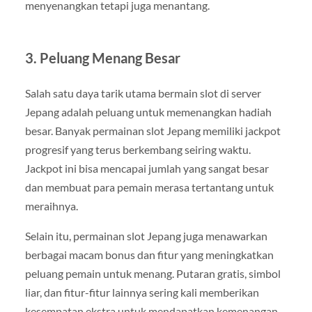
menyenangkan tetapi juga menantang.
3.
Peluang Menang Besar
Salah satu daya tarik utama bermain slot di server
Jepang adalah peluang untuk memenangkan hadiah
besar. Banyak permainan slot Jepang memiliki jackpot
progresif yang terus berkembang seiring waktu.
Jackpot ini bisa mencapai jumlah yang sangat besar
dan membuat para pemain merasa tertantang untuk
meraihnya.
Selain itu, permainan slot Jepang juga menawarkan
berbagai macam bonus dan fitur yang meningkatkan
peluang pemain untuk menang. Putaran gratis, simbol
liar, dan fitur-fitur lainnya sering kali memberikan
kesempatan ekstra untuk mendapatkan kemenangan