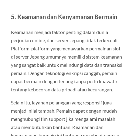
5.
Keamanan dan Kenyamanan Bermain
Keamanan menjadi faktor penting dalam dunia
perjudian online, dan server Jepang tidak terkecuali.
Platform-platform yang menawarkan permainan slot
di server Jepang umumnya memiliki sistem keamanan
yang sangat baik untuk melindungi data dan transaksi
pemain. Dengan teknologi enkripsi canggih, pemain
dapat bermain dengan tenang tanpa perlu khawatir
tentang kebocoran data pribadi atau kecurangan.
Selain itu, layanan pelanggan yang responsif juga
menjadi nilai tambah. Pemain dapat dengan mudah
menghubungi tim support jika mengalami masalah
atau membutuhkan bantuan. Keamanan dan
kenyamanan bermain ini tentunya membuat pemain