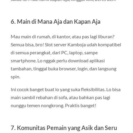
6. Main di Mana Aja dan Kapan Aja
Mau main di rumah, di kantor, atau pas lagi liburan?
Semua bisa, bro! Slot server Kamboja udah kompatibel
di semua perangkat, dari PC, laptop, sampe
smartphone. Lo nggak perlu download aplikasi
tambahan, tinggal buka browser, login, dan langsung
spin.
Ini cocok banget buat lo yang suka fleksibilitas. Lo bisa
main sambil rebahan di sofa, atau bahkan pas lagi
nunggu temen nongkrong. Praktis banget!
7. Komunitas Pemain yang Asik dan Seru