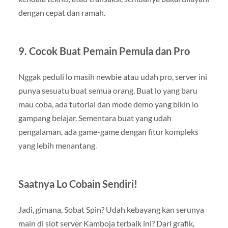
dengan cepat dan ramah.
9. Cocok Buat Pemain Pemula dan Pro
Nggak peduli lo masih newbie atau udah pro, server ini
punya sesuatu buat semua orang. Buat lo yang baru
mau coba, ada tutorial dan mode demo yang bikin lo
gampang belajar. Sementara buat yang udah
pengalaman, ada game-game dengan fitur kompleks
yang lebih menantang.
Saatnya Lo Cobain Sendiri!
Jadi, gimana, Sobat Spin? Udah kebayang kan serunya
main di slot server Kamboja terbaik ini? Dari grafik,