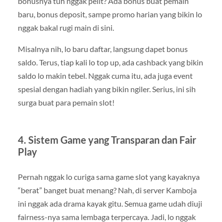
bonusnya tuh nggak pelit? Ada bonus buat pemain
baru, bonus deposit, sampe promo harian yang bikin lo
nggak bakal rugi main di sini.
Misalnya nih, lo baru daftar, langsung dapet bonus
saldo. Terus, tiap kali lo top up, ada cashback yang bikin
saldo lo makin tebel. Nggak cuma itu, ada juga event
spesial dengan hadiah yang bikin ngiler. Serius, ini sih
surga buat para pemain slot!
4. Sistem Game yang Transparan dan Fair
Play
Pernah nggak lo curiga sama game slot yang kayaknya
“berat” banget buat menang? Nah, di server Kamboja
ini nggak ada drama kayak gitu. Semua game udah diuji
fairness-nya sama lembaga terpercaya. Jadi, lo nggak