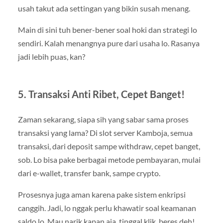
usah takut ada settingan yang bikin susah menang.
Main di sini tuh bener-bener soal hoki dan strategi lo
sendiri. Kalah menangnya pure dari usaha lo. Rasanya
jadi lebih puas, kan?
5. Transaksi Anti Ribet, Cepet Banget!
Zaman sekarang, siapa sih yang sabar sama proses
transaksi yang lama? Di slot server Kamboja, semua
transaksi, dari deposit sampe withdraw, cepet banget,
sob. Lo bisa pake berbagai metode pembayaran, mulai
dari e-wallet, transfer bank, sampe crypto.
Prosesnya juga aman karena pake sistem enkripsi
canggih. Jadi, lo nggak perlu khawatir soal keamanan
saldo lo. Mau narik kapan aja, tinggal klik, beres deh!