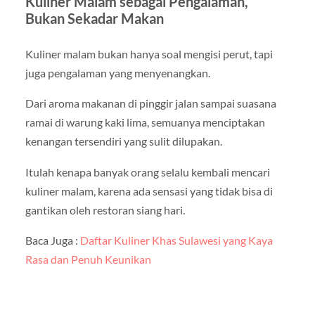
Kuliner Malam sebagai Pengalaman,
Bukan Sekadar Makan
Kuliner malam bukan hanya soal mengisi perut, tapi
juga pengalaman yang menyenangkan.
Dari aroma makanan di pinggir jalan sampai suasana
ramai di warung kaki lima, semuanya menciptakan
kenangan tersendiri yang sulit dilupakan.
Itulah kenapa banyak orang selalu kembali mencari
kuliner malam, karena ada sensasi yang tidak bisa di
gantikan oleh restoran siang hari.
Baca Juga :
Daftar Kuliner Khas Sulawesi yang Kaya
Rasa dan Penuh Keunikan