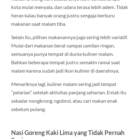
kota mulai menyala, dan udara terasa lebih adem. Tidak
heran kalau banyak orang justru sengaja berburu
makanan saat malam tiba.
Selain itu, pilihan makanannya juga sering lebih variatif.
Mulai dari makanan berat sampai camilan ringan,
semuanya punya tempat di dunia kuliner malam.
Bahkan beberapa tempat justru semakin ramai saat
malam karena sudah jadi ikon kuliner di daerahnya.
Menariknya lagi, kuliner malam sering jadi tempat
“pelarian” setelah aktivitas panjang seharian. Entah itu
sekadar nongkrong, ngobrol, atau cari makan enak
sebelum pulang.
Nasi Goreng Kaki Lima yang Tidak Pernah