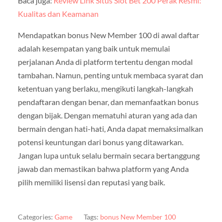
Baca juga:
Review Link Situs Slot Bet 200 Perak Resmi:
Kualitas dan Keamanan
Mendapatkan bonus New Member 100 di awal daftar
adalah kesempatan yang baik untuk memulai
perjalanan Anda di platform tertentu dengan modal
tambahan. Namun, penting untuk membaca syarat dan
ketentuan yang berlaku, mengikuti langkah-langkah
pendaftaran dengan benar, dan memanfaatkan bonus
dengan bijak. Dengan mematuhi aturan yang ada dan
bermain dengan hati-hati, Anda dapat memaksimalkan
potensi keuntungan dari bonus yang ditawarkan.
Jangan lupa untuk selalu bermain secara bertanggung
jawab dan memastikan bahwa platform yang Anda
pilih memiliki lisensi dan reputasi yang baik.
Categories:
Game
Tags:
bonus New Member 100