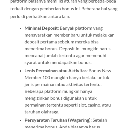
platform biasanya memiliki aturan yang berbeda-beda
terkait dengan pemberian bonus ini. Beberapa hal yang
perlu di perhatikan antara lain:
Minimal Deposit
: Banyak platform yang
mensyaratkan member baru untuk melakukan
deposit pertama sebelum mereka bisa
menerima bonus. Deposit ini mungkin harus
mencapai jumlah tertentu agar memenuhi
syarat untuk mendapatkan bonus.
Jenis Permainan atau Aktivitas
: Bonus New
Member 100 mungkin hanya berlaku untuk
jenis permainan atau aktivitas tertentu.
Beberapa platform mungkin hanya
mengizinkan bonus digunakan untuk
permainan tertentu seperti slot, casino, atau
taruhan olahraga.
Persyaratan Taruhan (Wagering)
: Setelah
menerima bonus, Anda biasanya harus