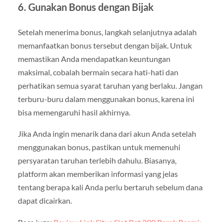
6. Gunakan Bonus dengan Bijak
Setelah menerima bonus, langkah selanjutnya adalah
memanfaatkan bonus tersebut dengan bijak. Untuk
memastikan Anda mendapatkan keuntungan
maksimal, cobalah bermain secara hati-hati dan
perhatikan semua syarat taruhan yang berlaku. Jangan
terburu-buru dalam menggunakan bonus, karena ini
bisa memengaruhi hasil akhirnya.
Jika Anda ingin menarik dana dari akun Anda setelah
menggunakan bonus, pastikan untuk memenuhi
persyaratan taruhan terlebih dahulu. Biasanya,
platform akan memberikan informasi yang jelas
tentang berapa kali Anda perlu bertaruh sebelum dana
dapat dicairkan.