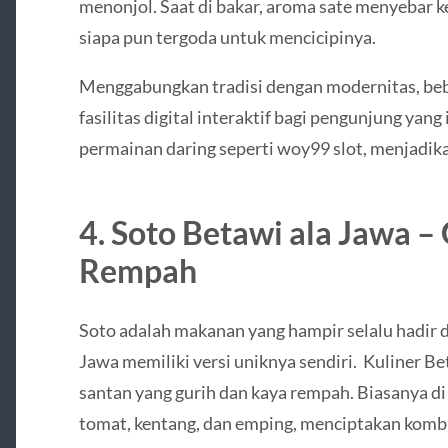
menonjol. Saat di bakar, aroma sate menyebar 
siapa pun tergoda untuk mencicipinya.
Menggabungkan tradisi dengan modernitas, be
fasilitas digital interaktif bagi pengunjung ya
permainan daring seperti woy99 slot, menjadika
4. Soto Betawi ala Jawa –
Rempah
Soto adalah makanan yang hampir selalu hadir di
Jawa memiliki versi uniknya sendiri. Kuliner B
santan yang gurih dan kaya rempah. Biasanya di
tomat, kentang, dan emping, menciptakan kombi