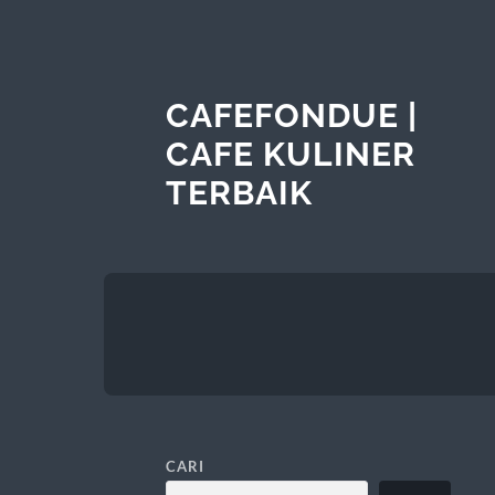
CAFEFONDUE |
CAFE KULINER
TERBAIK
CARI