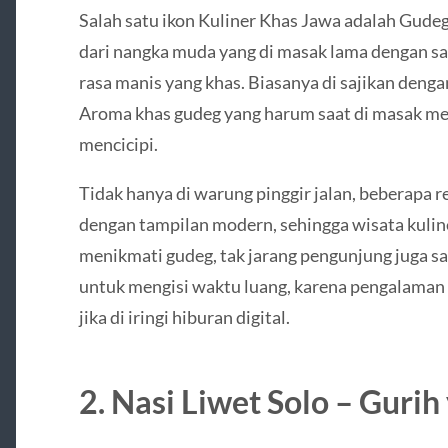
Salah satu ikon Kuliner Khas Jawa adalah Gudeg
dari nangka muda yang di masak lama dengan sa
rasa manis yang khas. Biasanya di sajikan dengan
Aroma khas gudeg yang harum saat di masak me
mencicipi.
Tidak hanya di warung pinggir jalan, beberapa 
dengan tampilan modern, sehingga wisata kuline
menikmati gudeg, tak jarang pengunjung juga sa
untuk mengisi waktu luang, karena pengalaman 
jika di iringi hiburan digital.
2. Nasi Liwet Solo – Guri