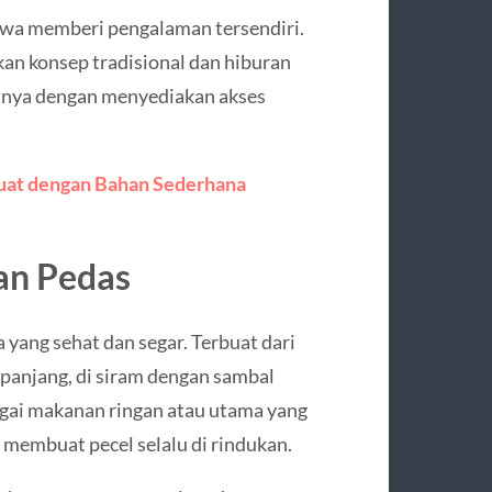
awa memberi pengalaman tersendiri.
 konsep tradisional dan hiburan
hnya dengan menyediakan akses
Buat dengan Bahan Sederhana
dan Pedas
yang sehat dan segar. Terbuat dari
 panjang, di siram dengan sambal
agai makanan ringan atau utama yang
 membuat pecel selalu di rindukan.