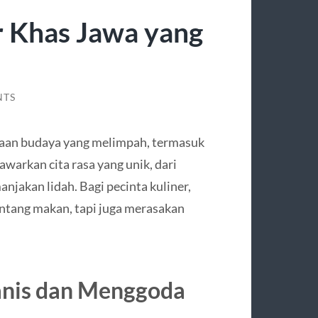
 Khas Jawa yang
NTS
yaan budaya yang melimpah, termasuk
warkan cita rasa yang unik, dari
njakan lidah. Bagi pecinta kuliner,
ntang makan, tapi juga merasakan
anis dan Menggoda