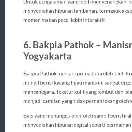
Untuk pengalaman yang lebih menyenangkan, b
menyediakan hiburan tambahan, termasuk akse
momen makan pecel lebih interaktif.
6. Bakpia Pathok – Manis
Yogyakarta
Bakpia Pathok menjadi primadona oleh-oleh Kul
mungil berisi kacang hijau manis ini sangat di
mancanegara. Tekstur kulit yang lembut dan is
menjadi camilan yang tidak pernah lekang oleh 
Bagi yang menunggu oleh-oleh sambil beristira
menyediakan hiburan digital seperti permaina