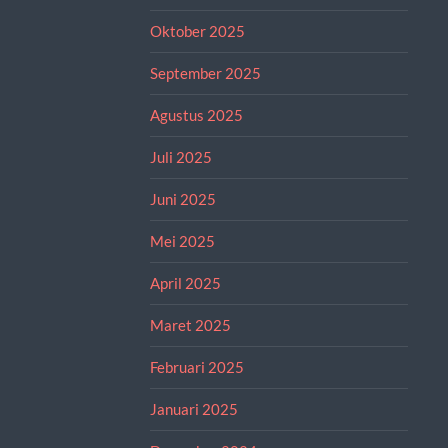
Oktober 2025
September 2025
Agustus 2025
Juli 2025
Juni 2025
Mei 2025
April 2025
Maret 2025
Februari 2025
Januari 2025