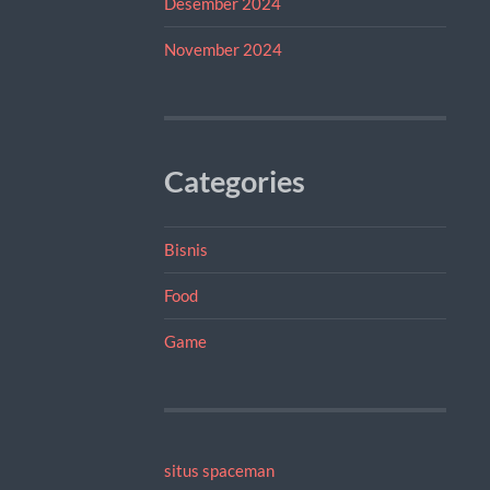
Desember 2024
November 2024
Categories
Bisnis
Food
Game
situs spaceman