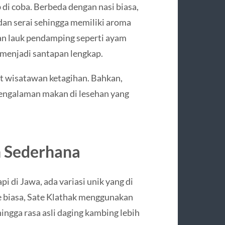
 di coba. Berbeda dengan nasi biasa,
 dan serai sehingga memiliki aroma
gan lauk pendamping seperti ayam
 menjadi santapan lengkap.
t wisatawan ketagihan. Bahkan,
pengalaman makan di lesehan yang
n Sederhana
i di Jawa, ada variasi unik yang di
e biasa, Sate Klathak menggunakan
hingga rasa asli daging kambing lebih