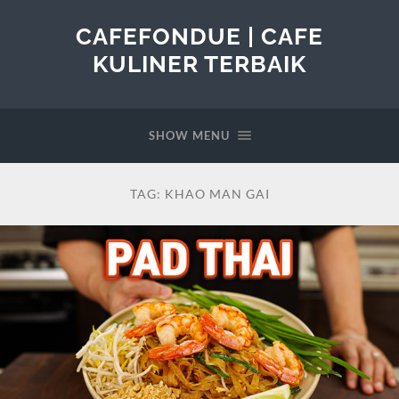
CAFEFONDUE | CAFE
KULINER TERBAIK
SHOW MENU
TAG:
KHAO MAN GAI