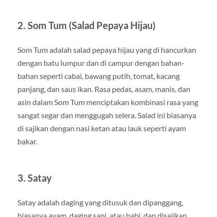
2. Som Tum (Salad Pepaya Hijau)
Som Tum adalah salad pepaya hijau yang di hancurkan
dengan batu lumpur dan di campur dengan bahan-
bahan seperti cabai, bawang putih, tomat, kacang
panjang, dan saus ikan. Rasa pedas, asam, manis, dan
asin dalam Som Tum menciptakan kombinasi rasa yang
sangat segar dan menggugah selera. Salad ini biasanya
di sajikan dengan nasi ketan atau lauk seperti ayam
bakar.
3. Satay
Satay adalah daging yang ditusuk dan dipanggang,
biasanya ayam, daging sapi, atau babi, dan disajikan