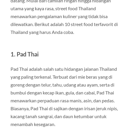
datang. Mulai dari camilan ringan hingga hidangan
utama yang kaya rasa, street food Thailand
menawarkan pengalaman kuliner yang tidak bisa
dilewatkan. Berikut adalah 10 street food terfavorit di
Thailand yang harus Anda coba.
1. Pad Thai
Pad Thai adalah salah satu hidangan jalanan Thailand
yang paling terkenal. Terbuat dari mie beras yang di
goreng dengan telur, tahu, udang atau ayam, serta di
bumbui dengan kecap ikan, gula, dan cabai, Pad Thai
menawarkan perpaduan rasa manis, asin, dan pedas.
Biasanya, Pad Thai di sajikan dengan irisan jeruk nipis,
kacang tanah sangrai, dan daun ketumbar untuk
menambah kesegaran.