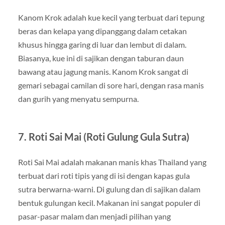
Kanom Krok adalah kue kecil yang terbuat dari tepung
beras dan kelapa yang dipanggang dalam cetakan
khusus hingga garing di luar dan lembut di dalam.
Biasanya, kue ini di sajikan dengan taburan daun
bawang atau jagung manis. Kanom Krok sangat di
gemari sebagai camilan di sore hari, dengan rasa manis
dan gurih yang menyatu sempurna.
7. Roti Sai Mai (Roti Gulung Gula Sutra)
Roti Sai Mai adalah makanan manis khas Thailand yang
terbuat dari roti tipis yang di isi dengan kapas gula
sutra berwarna-warni. Di gulung dan di sajikan dalam
bentuk gulungan kecil. Makanan ini sangat populer di
pasar-pasar malam dan menjadi pilihan yang