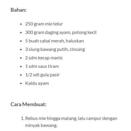
Bahan:
250 gram mie telur
300 gram daging ayam, potong kecil
5 buah cabai merah, haluskan
3 siung bawang putih, cincang
2 sdm kecap manis
1 sdm saus tiram
1/2 sdt gula pasir
Kaldu ayam
Cara Membuat:
Rebus mie hingga matang, lalu campur dengan
minyak bawang.