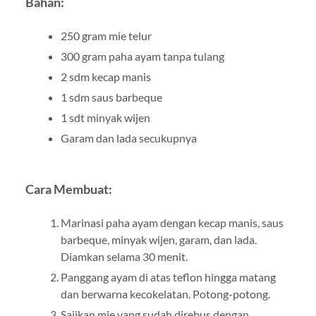
Bahan:
250 gram mie telur
300 gram paha ayam tanpa tulang
2 sdm kecap manis
1 sdm saus barbeque
1 sdt minyak wijen
Garam dan lada secukupnya
Cara Membuat:
Marinasi paha ayam dengan kecap manis, saus
barbeque, minyak wijen, garam, dan lada.
Diamkan selama 30 menit.
Panggang ayam di atas teflon hingga matang
dan berwarna kecokelatan. Potong-potong.
Sajikan mie yang sudah direbus dengan